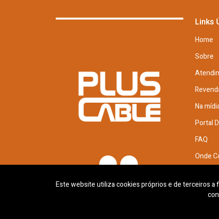
Links 
Home
Sobre
Atendi
Revend
Na mídi
Portal 
FAQ
Onde C
Trabal
Este website utiliza cookies próprios e de terceiros a
con