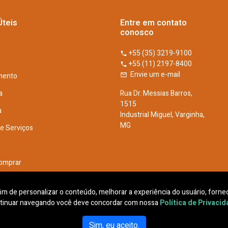
Úteis
Entre em contato
conosco
+55 (35) 3219-9100
+55 (11) 2197-8400
Envie um e-mail
mento
a
Rua Dr. Messias Barros,
1515
a
Industrial Miguel, Varginha,
MG
De Serviços
omprar
he Conosco
 fim de personalizar o conteúdo, melhorar a experiência do usuário, fornec
tinuar navegando você deve concordar com nossa
Política de Privaci
Sim, eu aceito.