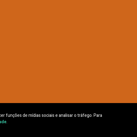
er funções de mídias sociais e analisar o tráfego. Para
dade
.