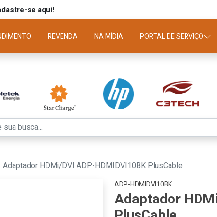
dastre-se aqui!
NDIMENTO
REVENDA
NA MÍDIA
PORTAL DE SERVIÇO
Adaptador HDMi/DVI ADP-HDMIDVI10BK PlusCable
ADP-HDMIDVI10BK
Adaptador HDM
PlusCable